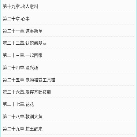
第十九章.出人意料
第二十章.心事
第二十一章.这事简单
第二十二章.认识新朋友
第二十三章.一起回家
第二十四章.没兴趣
第二十五章.宠物猫变工具锚
第二十六章.发挥基础技能
第二十七章.花花
第二十八章.教训大黄
第二十九章.蛇王醒来