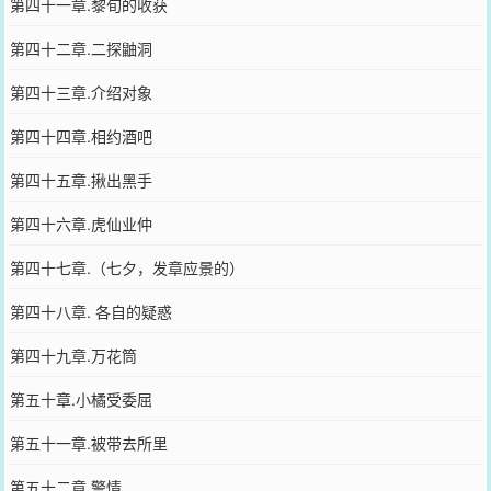
第四十一章.黎旬的收获
第四十二章.二探鼬洞
第四十三章.介绍对象
第四十四章.相约酒吧
第四十五章.揪出黑手
第四十六章.虎仙业仲
第四十七章.（七夕，发章应景的）
第四十八章. 各自的疑惑
第四十九章.万花筒
第五十章.小橘受委屈
第五十一章.被带去所里
第五十二章.警情