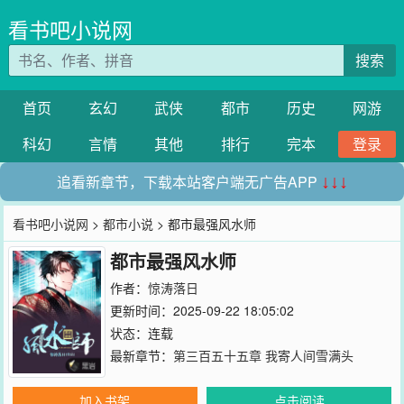
看书吧小说网
搜索
首页
玄幻
武侠
都市
历史
网游
科幻
言情
其他
排行
完本
登录
追看新章节，下载本站客户端无广告APP
↓↓↓
看书吧小说网
>
都市小说
> 都市最强风水师
都市最强风水师
作者：
惊涛落日
更新时间：2025-09-22 18:05:02
状态：连载
最新章节：
第三百五十五章 我寄人间雪满头
加入书架
点击阅读